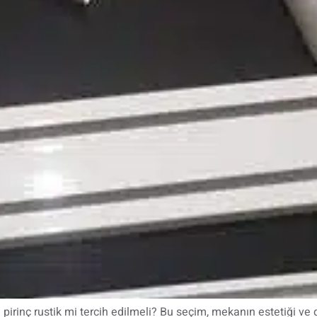
pirinç rustik mi tercih edilmeli? Bu seçim, mekanın estetiği ve 