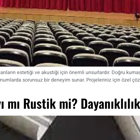
 alanların estetiği ve akustiği için önemli unsurlardır. Doğru ku
sunumlarda sorunsuz bir deneyim sunar. Projeleriniz için özel çö
 mı Rustik mi? Dayanıklılık