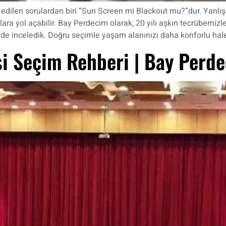
edilen sorulardan biri “Sun Screen mi Blackout mu?”dur. Yanlış
ra yol açabilir. Bay Perdecim olarak, 20 yılı aşkın tecrübemizle
kilde inceledik. Doğru seçimle yaşam alanınızı daha konforlu hal
i Seçim Rehberi | Bay Perd