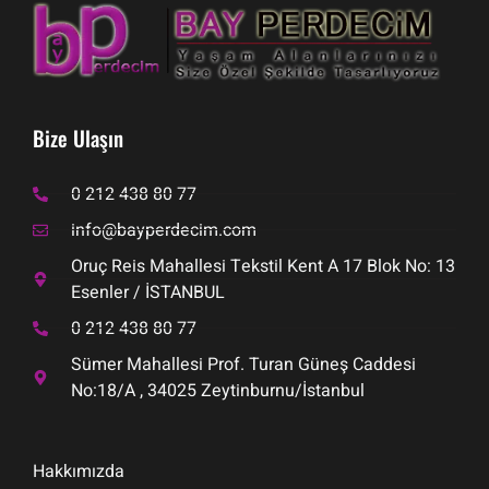
Bize Ulaşın
0 212 438 80 77
info@bayperdecim.com
Oruç Reis Mahallesi Tekstil Kent A 17 Blok No: 13
Esenler / İSTANBUL
0 212 438 80 77
Sümer Mahallesi Prof. Turan Güneş Caddesi
No:18/A , 34025 Zeytinburnu/İstanbul
Hakkımızda