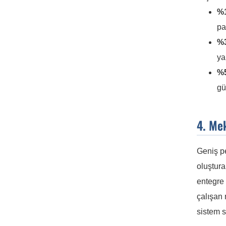
%1
pa
%3
ya
%5
gü
4. Me
Geniş pe
oluştura
entegre 
çalışan 
sistem s