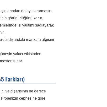
 ışınlarından dolayı sararmasını
inin görünürlüğünü korur.
mlerinde ısı yalıtımı sağlayarak
ır.
de, dışarıdaki manzara algısını
güneşin yakıcı etkisinden
tmosfer sunar.
5 Farkları)
ını ve dışarısının ne derece
r. Projenizin cephesine göre