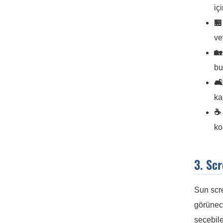
iç
🏪
ve
🏡
bu
🛋
ka
☕ 
ko
3. Sc
Sun scre
görünece
seçebile