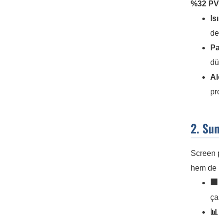
%32 PV
Is
de
Pa
dü
Al
pr
2. Sun
Screen p
hem de 
🏢
ça
📊