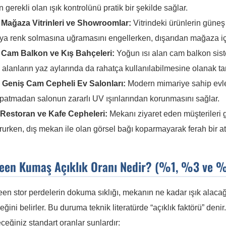
in gerekli olan ışık kontrolünü pratik bir şekilde sağlar.
 Mağaza Vitrinleri ve Showroomlar:
Vitrindeki ürünlerin güneş
ya renk solmasına uğramasını engellerken, dışarıdan mağaza iç
 Cam Balkon ve Kış Bahçeleri:
Yoğun ısı alan cam balkon siste
 alanların yaz aylarında da rahatça kullanılabilmesine olanak tan
️ Geniş Cam Cepheli Ev Salonları:
Modern mimariye sahip evler
patmadan salonun zararlı UV ışınlarından korunmasını sağlar.
Restoran ve Kafe Cepheleri:
Mekanı ziyaret eden müşterileri 
rurken, dış mekan ile olan görsel bağı koparmayarak ferah bir a
reen Kumaş Açıklık Oranı Nedir? (%1, %3 ve %
en stor perdelerin dokuma sıklığı, mekanın ne kadar ışık alacağ
ğini belirler. Bu duruma teknik literatürde “açıklık faktörü” deni
ceğiniz standart oranlar şunlardır: