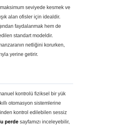
nı maksimum seviyede kesmek ve
alan ofisler için idealdir.
şığından faydalanmak hem de
edilen standart modeldir.
manzaranın netliğini korurken,
yla yerine getirir.
nuel kontrolü fiziksel bir yük
akıllı otomasyon sistemlerine
inden kontrol edilebilen sessiz
lu perde
sayfamızı inceleyebilir,