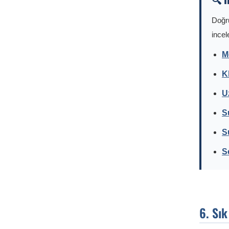
Doğru
incel
M
K
U
S
S
S
6. Sı