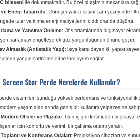
C bileşeni
ile dokunmaktadır. Bu özel bileşimin mekanlara sağlad
ı ve Enerji Tasarrufu:
Güneşin yakıcı ısısını cam yüzeyinde filtr
ngede tutar ve klima enerji maliyetlerini ciddi oranda düşürür.
rlama ve Yansıma Önleme:
Ofis ortamlarında bilgisayar ekranl
şen parlamayı engelleyerek göz yorgunluğunun önüne geçer.
ev Almazlık (Antistatik Yapı):
Isıya karşı dayanıklı yapısı saye
ojelerin yangın şartnamelerine tam uyum sağlar.
 Screen Stor Perde Nerelerde Kullanılır?
erde sistemleri, sunduğu yüksek performans ve fonksiyonellik 
modern yaşam alanlarında geniş bir kullanım yelpazesine sahipt
 Modern Ofisler ve Plazalar:
Gün ışığını kesmeden bilgisayar e
lışanlar için konforlu ve verimli bir çalışma ortamı yaratır.
 Toplantı ve Konferans Odaları:
Projeksiyon cihazları ve sunu