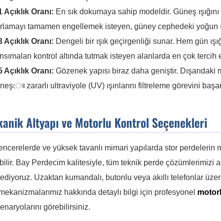
 Açıklık Oranı:
En sık dokumaya sahip modeldir. Güneş ışığı
rlamayı tamamen engellemek isteyen, güney cephedeki yoğun ışık 
 Açıklık Oranı:
Dengeli bir ışık geçirgenliği sunar. Hem gün ı
nsımaları kontrol altında tutmak isteyen alanlarda en çok tercih 
 Açıklık Oranı:
Gözenek yapısı biraz daha geniştir. Dışarıdaki 
neşের zararlı ultraviyole (UV) ışınlarını filtreleme görevini başarı
kanik Altyapı ve Motorlu Kontrol Seçenekleri
ncerelerde ve yüksek tavanlı mimari yapılarda stor perdelerin ma
bilir. Bay Perdecim kalitesiyle, tüm teknik perde çözümlerimizi 
ediyoruz. Uzaktan kumandalı, butonlu veya akıllı telefonlar üzer
mekanizmalarımız hakkında detaylı bilgi için profesyonel
motor
enaryolarını görebilirsiniz.