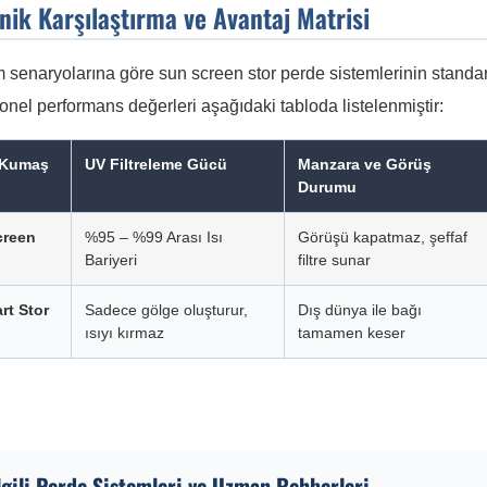
nik Karşılaştırma ve Avantaj Matrisi
 senaryolarına göre sun screen stor perde sistemlerinin standar
nel performans değerleri aşağıdaki tabloda listelenmiştir:
 Kumaş
UV Filtreleme Gücü
Manzara ve Görüş
Durumu
creen
%95 – %99 Arası Isı
Görüşü kapatmaz, şeffaf
Bariyeri
filtre sunar
rt Stor
Sadece gölge oluşturur,
Dış dünya ile bağı
ısıyı kırmaz
tamamen keser
lgili Perde Sistemleri ve Uzman Rehberleri