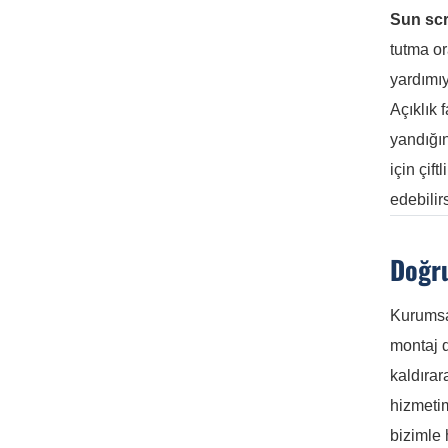
Sun scr
tutma or
yardımıy
Açıklık 
yandığı
için çif
edebilir
Doğru
Kurumsal
montaj d
kaldırar
hizmeti
bizimle 