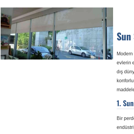
Sun 
Modern 
evlerin
dış dün
konforlu
maddeler
1. Su
Bir perd
endüstri