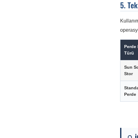
5. Tek
Kullanım
operasyo
Perde
Türü
Sun S
Stor
Standa
Perde
🔍 İ