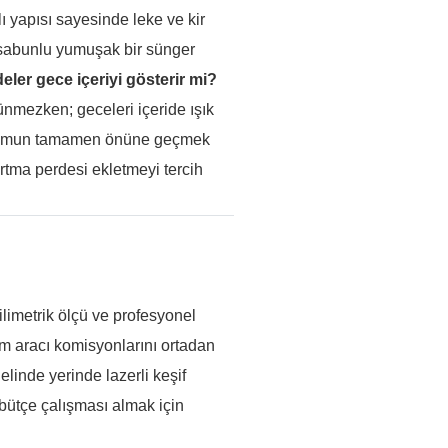
 yapısı sayesinde leke ve kir
ve sabunlu yumuşak bir sünger
eler gece içeriyi gösterir mi?
rünmezken; geceleri içeride ışık
 durumun tamamen önüne geçmek
artma perdesi ekletmeyi tercih
ilimetrik ölçü ve profesyonel
üm aracı komisyonlarını ortadan
elinde yerinde lazerli keşif
bütçe çalışması almak için