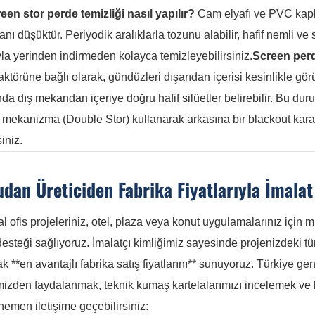
een stor perde temizliği nasıl yapılır?
Cam elyafı ve PVC kaplı
anı düşüktür. Periyodik aralıklarla tozunu alabilir, hafif nemli 
la yerinden indirmeden kolayca temizleyebilirsiniz.
Screen perd
faktörüne bağlı olarak, gündüzleri dışarıdan içerisi kesinlikle gö
nda dış mekandan içeriye doğru hafif silüetler belirebilir. Bu
tli mekanizma (Double Stor) kullanarak arkasına bir blackout kar
siniz.
dan Üreticiden Fabrika Fiyatlarıyla İmalat
 ofis projeleriniz, otel, plaza veya konut uygulamalarınız için m
esteği sağlıyoruz. İmalatçı kimliğimiz sayesinde projenizdeki t
ak **en avantajlı fabrika satış fiyatlarını** sunuyoruz. Türkiye gen
mizden faydalanmak, teknik kumaş kartelalarımızı incelemek ve 
hemen iletişime geçebilirsiniz: