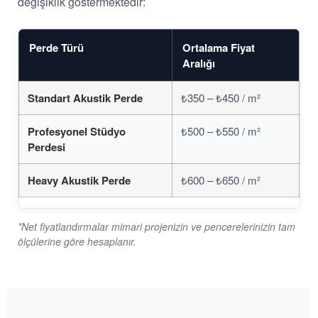
değişiklik göstermektedir:
Perde Türü
Ortalama Fiyat
Aralığı
Standart Akustik Perde
₺350 – ₺450 / m²
Profesyonel Stüdyo
₺500 – ₺550 / m²
Perdesi
Heavy Akustik Perde
₺600 – ₺650 / m²
*Net fiyatlandırmalar mimari projenizin ve pencerelerinizin tam
ölçülerine göre hesaplanır.