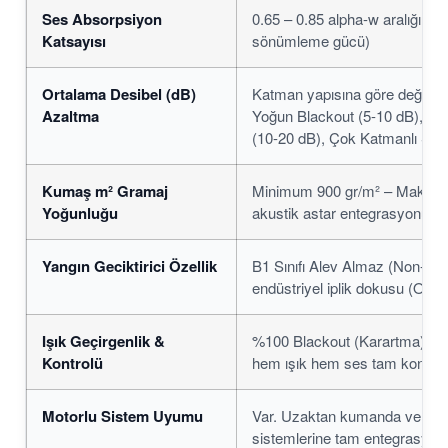
Ses Absorpsiyon
0.65 – 0.85 alpha-w aralığı (
Katsayısı
sönümleme gücü)
Ortalama Desibel (dB)
Katman yapısına göre değişir:
Azaltma
Yoğun Blackout (5-10 dB), Pr
(10-20 dB), Çok Katmanlı Sis
Kumaş m² Gramaj
Minimum 900 gr/m² – Maksim
Yoğunluğu
akustik astar entegrasyonu)
Yangın Geciktirici Özellik
B1 Sınıfı Alev Almaz (Non-Fla
endüstriyel iplik dokusu (Opsi
Işık Geçirgenlik &
%100 Blackout (Karartma) özelli
Kontrolü
hem ışık hem ses tam kontrol al
Motorlu Sistem Uyumu
Var. Uzaktan kumanda ve akıl
sistemlerine tam entegrasyon 