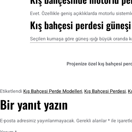
Evet. Özellikle geniş açıklıklarda motorlu sistemle
Kış bahçesi perdesi güneşi
Seçilen kumaşa göre güneş ışığı büyük oranda kont
Projenize özel kış bahçesi perd
Etiketlendi
Kış Bahçesi Perde Modelleri
,
Kış Bahçesi Perdesi
,
Kı
Bir yanıt yazın
E-posta adresiniz yayınlanmayacak.
Gerekli alanlar
*
ile işaretl