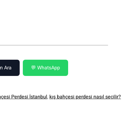
n Ara
💬 WhatsApp
çesi Perdesi İstanbul
,
kış bahçesi perdesi nasıl seçilir?