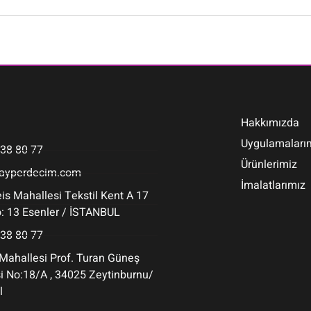
Hakkımızda
Uygulamaları
438 80 77
Ürünlerimiz
ayperdecim.com
İmalatlarımız
is Mahallesi Tekstil Kent A 17
: 13 Esenler / İSTANBUL
438 80 77
Mahallesi Prof. Turan Güneş
 No:18/A , 34025 Zeytinburnu/
l