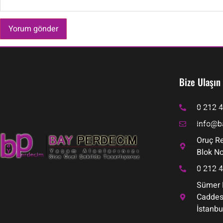
Bize Ulaşın
0 212 
info@b
Oruç Re
Blok No
0 212 
Sümer 
Caddesi
İstanbu