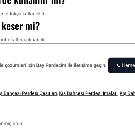
r oldukça kullanışlıdır.
 keser mi?
rol altına alınabilir.
e çözümleri için Bay Perdecim ile iletişime geçin.
📞 Heme
ş Bahçesi Perdesi Çeşitleri
,
Kış Bahçesi Perdesi İmalatı
,
Kış Bah
enmişlerdir