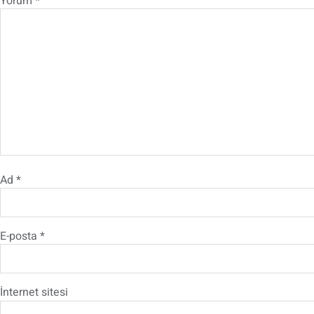
Yorum
*
Ad
*
E-posta
*
İnternet sitesi