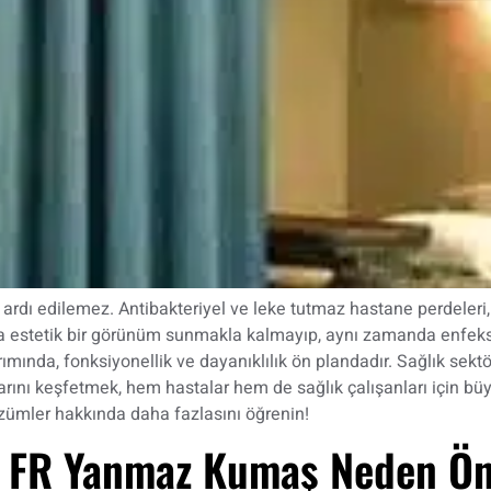
rdı edilemez. Antibakteriyel ve leke tutmaz hastane perdeleri, 
a estetik bir görünüm sunmakla kalmayıp, aynı zamanda enfeksiyo
ında, fonksiyonellik ve dayanıklılık ön plandadır. Sağlık sektörü
rını keşfetmek, hem hastalar hem de sağlık çalışanları için büyük
zümler hakkında daha fazlasını öğrenin!
e FR Yanmaz Kumaş Neden Ön