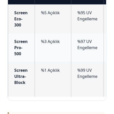
Screen
%5 Açıklık
%95 UV
%
Eco-
Engelleme
/
300
Screen
%3 Açıklık
%97 UV
%
Pro-
Engelleme
/
500
Screen
%1 Açıklık
%99 UV
%
Ultra-
Engelleme
M
Block
Po
P