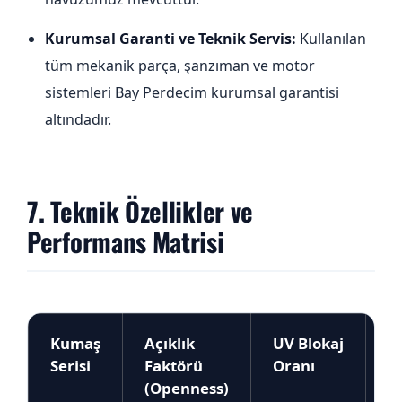
Kurumsal Garanti ve Teknik Servis:
Kullanılan
tüm mekanik parça, şanzıman ve motor
sistemleri Bay Perdecim kurumsal garantisi
altındadır.
7. Teknik Özellikler ve
Performans Matrisi
Kumaş
Açıklık
UV Blokaj
İp
Serisi
Faktörü
Oranı
K
(Openness)