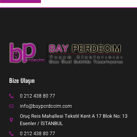
Bize Ulaşın
0 212 438 80 77
info@bayperdecim.com
Oruç Reis Mahallesi Tekstil Kent A 17 Blok No: 13
Esenler / İSTANBUL
0 212 438 80 77